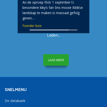
An de oproep fóór 1 septimber l.l.
besondere kiky’s fan ôns mooie Bildtse
landskap te maken is massaal gefolg
geven.…
about Fan kaarthimelen ant priisútraiking
Feerder leze
Laden...
LAAD MEER
SNELMENU
De databank