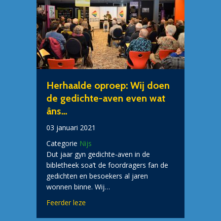
Herhaalde oproep: Wij doen
de gedichte-aven even wat
âns…
03 januari 2021
Categorie
Nijs
Dut jaar gyn gedichte-aven in de
bibletheek soa’t de foordragers fan de
gedichten en besoekers al jaren
wonnen binne. Wij…
about Herhaalde oproep: Wij doen de ged
Feerder leze