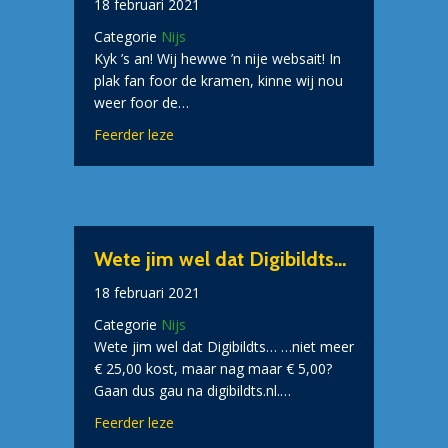
18 februari 2021
Categorie
Nijs
Kyk ’s an! Wij hewwe ’n nije websait! In
plak fan foor de kramen, kinne wij nou
weer foor de…
about Bildts Aigene komt met nije websait
Feerder leze
Wete jim wel dat Digibildts…
18 februari 2021
Categorie
Nijs
Wete jim wel dat Digibildts… …niet meer
€ 25,00 kost, maar nag maar € 5,00?
Gaan dus gau na digibildts.nl.…
about Wete jim wel dat Digibildts…
Feerder leze