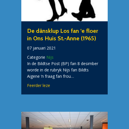
De dânsklup Los fan ‘e floer
in Ons Huis St.-Anne (1965)
07 januari 2021
Categorie
Nijs
In de Bildtse Post (BP) fan 8 desimber
worde in de rubryk Nijs fan Bildts
Aigene ‘n fraag fan frou…
about De dânsklup Los fan ‘e floer in Ons 
Feerder leze