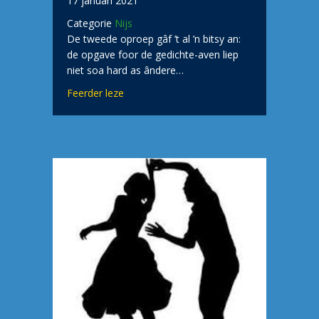
17 januari 2021
Categorie
Nijs
De tweede oproep gâf ’t al ’n bitsy an:
de opgave foor de gedichte-aven liep
niet soa hard as ândere…
about Gedichte-avend gaat niet deur
Feerder leze