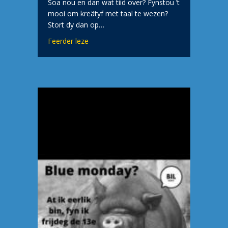
Soa nou en dan wat tiid over? Fynstou ’t
mooi om kreätyf met taal te wezen?
Stort dy dan op…
about Priisfraag!
Feerder leze