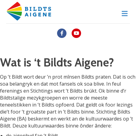
M
Facebook
Youtube
Wat is ‘t Bildts Aigene?
Op ’t Bildt wort deur ’n prot mînsen Bildts praten. Dat is och
soa belangryk en dat mot fansels ok soa blive. In feul
ferenings en Stichtings wort ’t Bildts brúkt. Ok binne d’r
Bildtstalige mezykgroepen en worre de meeste
teneelstikken in ’t Bildts opfoerd. Dat geldt ok foor lezings
die’t foor ’t groatste part in ’t Bildts binne. Stichting Bildts
Aigene (BA) beskermt en werkt an de kultuurwaardes op ’t
Bildt. Deuze kultuurwaardes binne ônder ândere:
de aigenhyd fan ’t Bildt