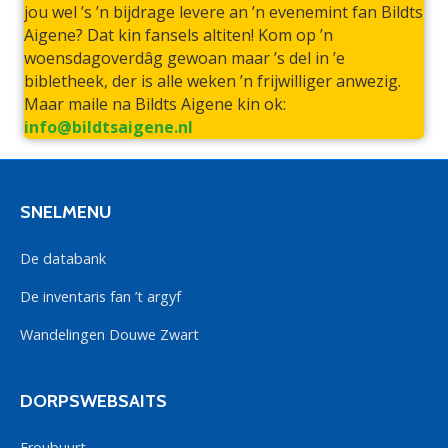
jou wel ’s ’n bijdrage levere an ’n evenemint fan Bildts
Aigene? Dat kin fansels altiten! Kom op ’n
woensdagoverdâg gewoan maar ’s del in ’e
bibletheek, der is alle weken ’n frijwilliger anwezig.
Maar maile na Bildts Aigene kin ok:
info@bildtsaigene.nl
SNELMENU
De databank
De inventaris fan ’t argyf
Wandelingen Douwe Zwart
DORPSWEBSAITS
Froubuurt