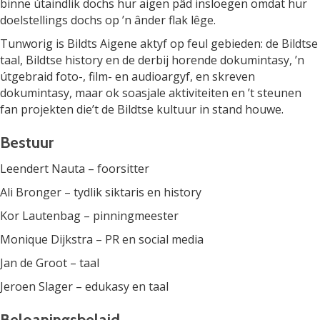
binne útaindlik dochs hur aigen pâd insloegen omdat hur
doelstellings dochs op ’n ânder flak lêge.
Tunworig is Bildts Aigene aktyf op feul gebieden: de Bildtse
taal, Bildtse history en de derbij horende dokumintasy, ’n
útgebraid foto-, film- en audioargyf, en skreven
dokumintasy, maar ok soasjale aktiviteiten en ’t steunen
fan projekten die’t de Bildtse kultuur in stand houwe.
Bestuur
Leendert Nauta – foorsitter
Ali Bronger – tydlik siktaris en history
Kor Lautenbag – pinningmeester
Monique Dijkstra – PR en social media
Jan de Groot – taal
Jeroen Slager – edukasy en taal
Beloaningsbelaid