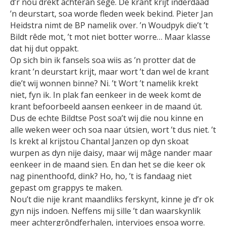
d’r nou drekt achteran sêge. De krant krijt inderdaad
’n deurstart, soa worde fleden week bekind. Pieter Jan
Heidstra nimt de BP namelik over. ’n Woudpyk die’t ’t
Bildt rêde mot, ’t mot niet botter worre… Maar klasse
dat hij dut oppakt.
Op sich bin ik fansels soa wiis as ’n protter dat de
krant ’n deurstart krijt, maar wort ’t dan wel de krant
die’t wij wonnen binne? Ni. ’t Wort ’t namelik krekt
niet, fyn ik. In plak fan eenkeer in de week komt de
krant befoorbeeld aansen eenkeer in de maand út.
Dus de echte Bildtse Post soa’t wij die nou kinne en
alle weken weer och soa naar útsien, wort ’t dus niet. ’t
Is krekt al krijstou Chantal Janzen op dyn skoat
wurpen as dyn nije daisy, maar wij mâge nander maar
eenkeer in de maand sien. En dan het se die keer ok
nag pinenthoofd, dink? Ho, ho, ’t is fandaag niet
gepast om grappys te maken.
Nou’t die nije krant maandliks ferskynt, kinne je d’r ok
gyn nijs indoen. Neffens mij sille ’t dan waarskynlik
meer achtergrôndferhalen, intervjoes ensoa worre.