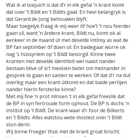
Wat ik al toejuich is dat d’r in elk gefal ’n krant komt
dat over ’t Bildt en ’t Bildts gaat. En heel belangryk is
dat Gerard de Jong behouwen blyft.
Maar toegelyk fraag ik mij weer ôf hoe’t ’t nou feerder
gaan sil, want ’n ândere krant, Bildt.nu, komt ok al
eenkeer in de maand út met deselde intînsy as wat de
BP fan septimber ôf doen sil. En baidegaar worre ok
nag ’s hússyriem op ’t Bildt besorgd. Kinne twee
kranten met deselde identiteit wel naast nander
bestaan blive of is’t meskien beter om metnander in
gesprek te gaan en samen te werken. Of dat d’r na dut
overleg maar een krant útkomt en dat baide pertijen
nander hierin fersterke kinne?
Met mij fine ’n prot mînsen ’t in elk gefal freeslik dat
de BP in syn fertroude form ophout. De BP is dochs ’n
institút op ’t Bildt. De krant waar d’r foor de Bilkerts
en ’t Bildts. Alles watstou wete mostest over ’t Bildt
ston derin.
Wij binne froeger thús met de krant groat brocht.