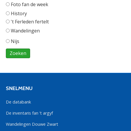
Foto fan de week
History
't Ferleden fertelt
Wandelingen
Nijs
SNELMENU
De databank
De inventaris fan ’t argyf
Wandelingen Douwe Zwart