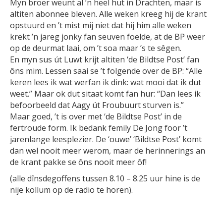
Myn broer weunt al ’n heel hut in Drachten, maar is
altiten abonnee bleven. Alle weken kreeg hij de krant
opstuurd en ’t mist mij niet dat hij him alle weken
krekt ’n jareg jonky fan seuven foelde, at de BP weer
op de deurmat laai, om ’t soa maar ’s te sêgen.
En myn sus út Luwt krijt altiten ‘de Bildtse Post’ fan
ôns mim. Lessen saai se ’t folgende over de BP: “Alle
keren lees ik wat werfan ik dink: wat mooi dat ik dut
weet.” Maar ok dut sitaat komt fan hur: “Dan lees ik
befoorbeeld dat Aagy út Froubuurt sturven is.”
Maar goed, ’t is over met ‘de Bildtse Post’ in de
fertroude form. Ik bedank femily De Jong foor ’t
jarenlange leesplezier. De ‘ouwe’ ‘Bildtse Post’ komt
dan wel nooit meer werom, maar de herinnerings an
de krant pakke se ôns nooit meer ôf!
(alle dînsdegoffens tussen 8.10 – 8.25 uur hine is de
nije kollum op de radio te horen).