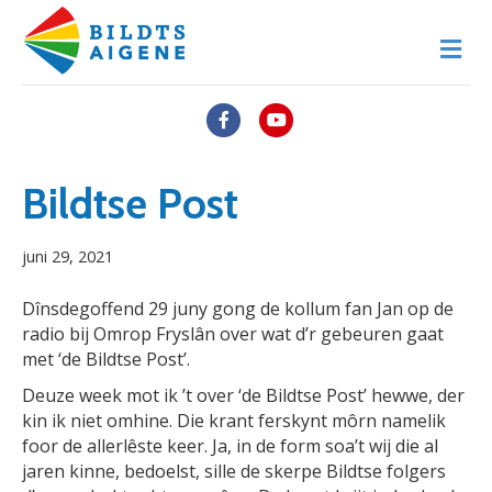
M
e
n
u
F
Y
a
o
c
u
Bildtse Post
e
t
juni 29, 2021
b
u
o
b
Dînsdegoffend 29 juny gong de kollum fan Jan op de
o
e
radio bij Omrop Fryslân over wat d’r gebeuren gaat
met ‘de Bildtse Post’.
k
Deuze week mot ik ’t over ‘de Bildtse Post’ hewwe, der
kin ik niet omhine. Die krant ferskynt môrn namelik
foor de allerlêste keer. Ja, in de form soa’t wij die al
jaren kinne, bedoelst, sille de skerpe Bildtse folgers