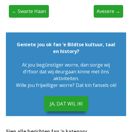
← Swarte Haan
Avesere →
Geniete jou ok fan ’e Bildtse kultuur, taal
en history?
At jou begûnstiger worre, dan sorge wij
d’rfoor dat wij deurgaan kinne met ôns
aktiviteiten.
Wille jou frijwilliger worre? Dat kin fansels ok!
JA, DAT WIL IK!
Sien alle berichten fan ’n kategory