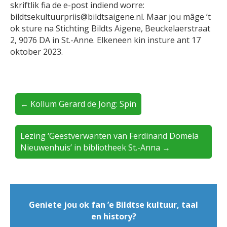
skriftlik fia de e-post indiend worre:
bildtsekultuurpriis@bildtsaigene.nl. Maar jou mâge ’t
ok sture na Stichting Bildts Aigene, Beuckelaerstraat
2, 9076 DA in St.-Anne. Elkeneen kin insture ant 17
oktober 2023.
← Kollum Gerard de Jong: Spin
Lezing ‘Geestverwanten van Ferdinand Domela
Nieuwenhuis’ in bibliotheek St.-Anna →
Geniete jou ok fan ’e Bildtse kultuur, taal
en history?