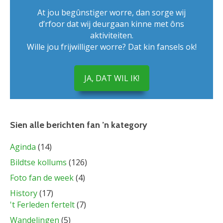
At jou begûnstiger worre, dan sorge wij
d’rfoor dat wij deurgaan kinne met ôns
aktiviteiten.
Wille jou frijwilliger worre? Dat kin fansels ok!
JA, DAT WIL IK!
Sien alle berichten fan ’n kategory
Aginda
(14)
Bildtse kollums
(126)
Foto fan de week
(4)
History
(17)
't Ferleden fertelt
(7)
Wandelingen
(5)