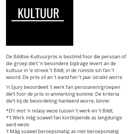
De Bildtse-Kultuurpriis is bestimd foor die persoan of
die groep die’t ’n besondere bijdrage levert an de
kultuur in ’e streek ’t Bildt; in de rúmste sin fan ’t
woord. De priis sil an ’t eand fan ’t jaar útraikt worre.
’n Sjury beoordeelt ’t werk fan persoanen/groepen
die’t foor de priis in anmerking komme. De kriteria
die’t bij de beoordeling hanteerd worre, binne:
*D’r mot ’n relasy weze tussen ’t werk en ’t Bildt;
*’t Werk mâg soawel fan kortlopende as langdurige
aard weze;
’t Mâg soawel beroepsmatig as niet beroepsmatig