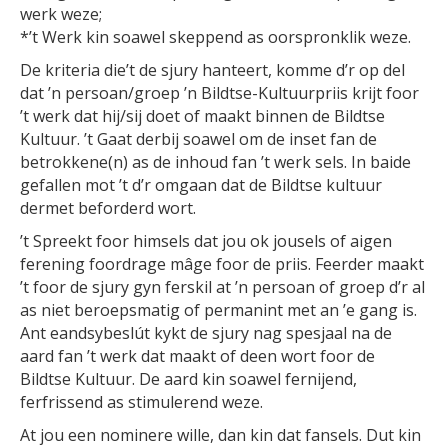
werk weze;
*’t Werk kin soawel skeppend as oorspronklik weze.
De kriteria die’t de sjury hanteert, komme d’r op del
dat ’n persoan/groep ’n Bildtse-Kultuurpriis krijt foor
’t werk dat hij/sij doet of maakt binnen de Bildtse
Kultuur. ’t Gaat derbij soawel om de inset fan de
betrokkene(n) as de inhoud fan ’t werk sels. In baide
gefallen mot ’t d’r omgaan dat de Bildtse kultuur
dermet beforderd wort.
’t Spreekt foor himsels dat jou ok jousels of aigen
ferening foordrage mâge foor de priis. Feerder maakt
’t foor de sjury gyn ferskil at ’n persoan of groep d’r al
as niet beroepsmatig of permanint met an ’e gang is.
Ant eandsybeslút kykt de sjury nag spesjaal na de
aard fan ’t werk dat maakt of deen wort foor de
Bildtse Kultuur. De aard kin soawel fernijend,
ferfrissend as stimulerend weze.
At jou een nominere wille, dan kin dat fansels. Dut kin