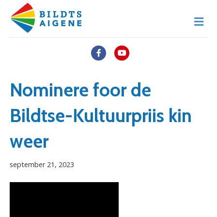
M
e
n
u
F
Y
a
o
c
u
Nominere foor de
e
t
Bildtse-Kultuurpriis kin
b
u
o
b
weer
o
e
k
september 21, 2023