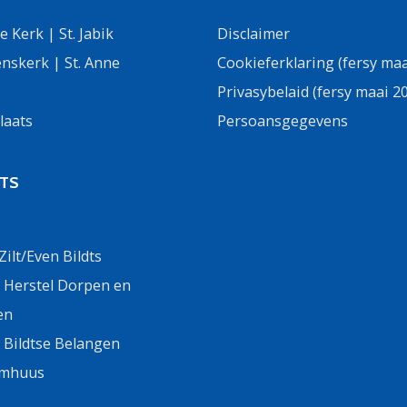
 Kerk | St. Jabik
Disclaimer
nskerk | St. Anne
Cookieferklaring (fersy maa
Privasybelaid (fersy maai 2
laats
Persoansgegevens
DTS
ilt/Even Bildts
g Herstel Dorpen en
en
g Bildtse Belangen
ilmhuus