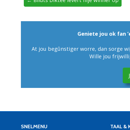
Geniete jou ok fan ’
At jou begûnstiger worre, dan sorge wij
Wille jou frijwil
SNELMENU
TAAL &