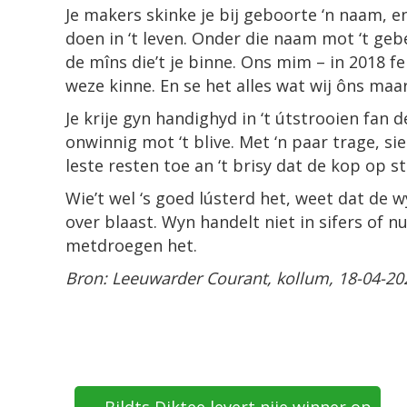
Je makers skinke je bij geboorte ‘n naam, en
doen in ‘t leven. Onder die naam mot ‘t ge
de mîns die’t je binne. Ons mim – in 2018 fe
weze kinne. En se het alles wat wij ôns ma
Je krije gyn handighyd in ‘t útstrooien fan d
onwinnig mot ‘t blive. Met ‘n paar trage, s
leste resten toe an ‘t brisy dat de kop op st
Wie’t wel ‘s goed lústerd het, weet dat de 
over blaast. Wyn handelt niet in sifers of 
metdroegen het.
Bron: Leeuwarder Courant, kollum, 18-04-20
← Bildts Diktee levert nije winner op