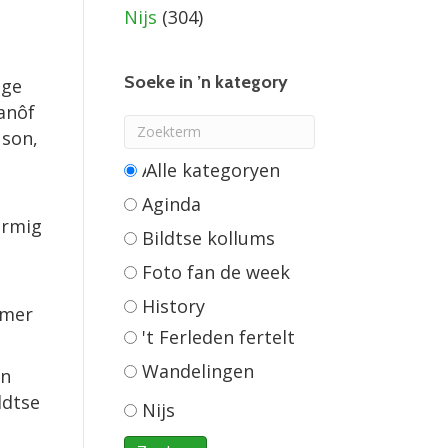
Nijs
(304)
Soeke in ’n kategory
nge
fanôf
 son,
Alle categorieën
Aginda
ormig
Bildtse kollums
Foto fan de week
History
mmer
't Ferleden fertelt
Wandelingen
an
ldtse
Nijs