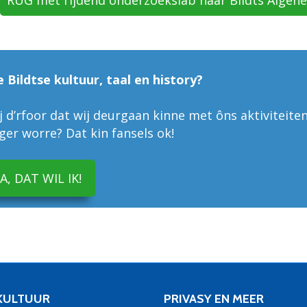
e Bildtse kultuur, taal en history?
 d’rfoor dat wij deurgaan kinne met ôns aktiviteiten
liger worre? Dat kin fansels ok!
JA, DAT WIL IK!
 KULTUUR
PRIVASY EN MEER