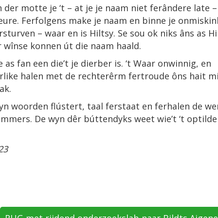
 der motte je ‘t – at je je naam niet ferândere late 
beure. Ferfolgens make je naam en binne je onmiski
rsturven – waar en is Hiltsy. Se sou ok niks âns as Hi
ar wînse konnen út die naam haald.
e as fan een die’t je dierber is. ‘t Waar onwinnig, en
ierlike halen met de rechterêrm fertroude ôns hait 
ak.
wyn woorden flústert, taal ferstaat en ferhalen de we
nummers. De wyn dêr búttendyks weet wie’t ‘t optilde
23
RUG met rijdend onderzoekslab naar Bildts Aigen