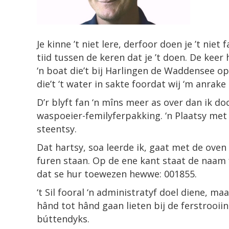
Je kinne ’t niet lere, derfoor doen je ’t niet f
tiid tussen de keren dat je ’t doen. De keer
‘n boat die’t bij Harlingen de Waddensee op
die’t ‘t water in sakte foordat wij ‘m anrak
D’r blyft fan ‘n mîns meer as over dan ik doc
waspoeier-femilyferpakking. ‘n Plaatsy met 
steentsy.
Dat hartsy, soa leerde ik, gaat met de oven 
furen staan. Op de ene kant staat de naam
dat se hur toewezen hewwe: 001855.
‘t Sil fooral ‘n administratyf doel diene, ma
hând tot hând gaan lieten bij de ferstrooiin
búttendyks.