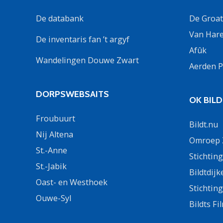
De databank
De Groate
Van Hare
De inventaris fan ’t argyf
Afûk
Wandelingen Douwe Zwart
Aerden P
DORPSWEBSAITS
OK BIL
Froubuurt
Bildt.nu
Nij Altena
Omroep Z
St.-Anne
Stichtin
St.-Jabik
Bildtdijk
Oast- en Westhoek
Stichtin
Ouwe-Syl
Bildts F