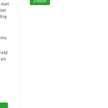
– met
nber
ltsy
mims
reld
 en
e →