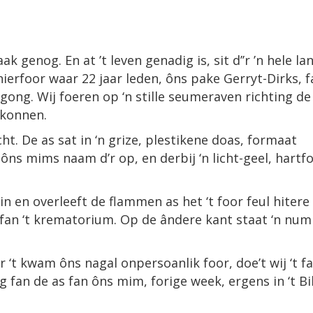
aak genog. En at ’t leven genadig is, sit d’’r ’n hele la
 hierfoor waar 22 jaar leden, ôns pake Gerryt-Dirks, 
gong. Wij foeren op ‘n stille seumeraven richting de
e konnen.
ht. De as sat in ‘n grize, plestikene doas, formaat
ôns mims naam d’r op, en derbij ‘n licht-geel, hartf
in en overleeft de flammen as het ‘t foor feul hitere
 fan ‘t krematorium. Op de ândere kant staat ‘n nu
ar ‘t kwam ôns nagal onpersoanlik foor, doe’t wij ‘t f
g fan de as fan ôns mim, forige week, ergens in ‘t Bi