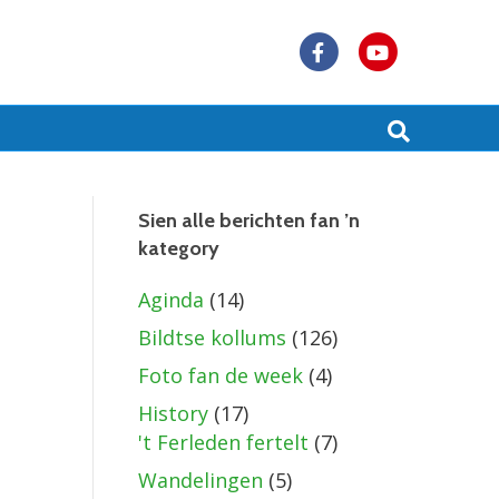
F
Y
a
o
c
u
e
t
b
u
Sien alle berichten fan ’n
kategory
o
b
o
e
Aginda
(14)
k
Bildtse kollums
(126)
Foto fan de week
(4)
History
(17)
't Ferleden fertelt
(7)
Wandelingen
(5)