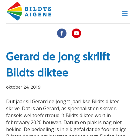
M
e
n
u
F
Y
a
o
c
u
Gerard de Jong skriift
e
t
Bildts diktee
b
u
o
b
oktober 24, 2019
o
e
k
Dut jaar sil Gerard de Jong ’t jaarlikse Bildts diktee
skrive. Dat is an Gerard, as sjoernalist en skriver,
fansels wel toefertroud. ’t Bildts diktee wort in
febrewary 2020 houwen. Datum en plak is nag niet
bekind. De bedoeling is in elk gefal dat de foormalige