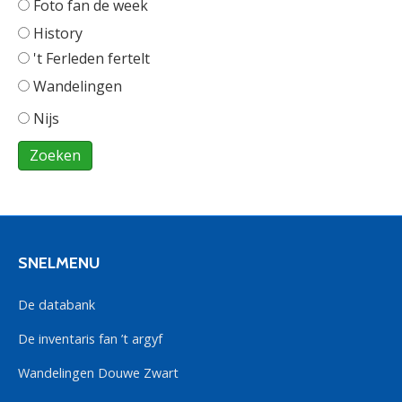
Foto fan de week
History
't Ferleden fertelt
Wandelingen
Nijs
SNELMENU
De databank
De inventaris fan ’t argyf
Wandelingen Douwe Zwart