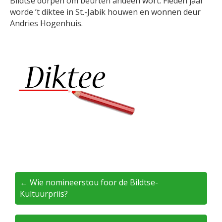
Bildtse dorpen om beurten andeen wort. Fleden jaar
worde ’t diktee in St.-Jabik houwen en wonnen deur
Andries Hogenhuis.
← Wie nomineerstou foor de Bildtse-
Kultuurpriis?