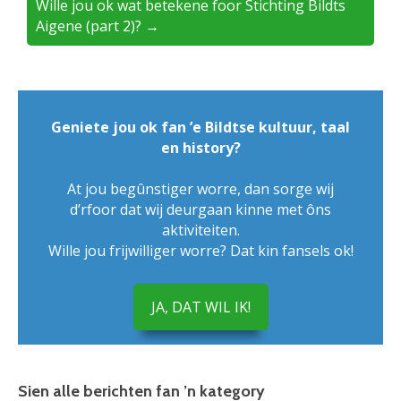
Wille jou ok wat betekene foor Stichting Bildts
Aigene (part 2)? →
Geniete jou ok fan ’e Bildtse kultuur, taal
en history?
At jou begûnstiger worre, dan sorge wij
d’rfoor dat wij deurgaan kinne met ôns
aktiviteiten.
Wille jou frijwilliger worre? Dat kin fansels ok!
JA, DAT WIL IK!
Sien alle berichten fan ’n kategory