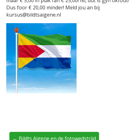
maar € 5,00 in plak fan € 25,00! Ni, dut is gyn tikfout!
Dus foor € 20,00 minder! Meld jou an bij
kursus@bildtsaigene.nl
← Bildts Aigene en de fotowedstriid