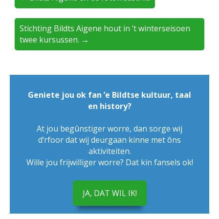
Stichting Bildts Aigene hout in ’t winterseisoen
twee kursussen. →
Geniete jou ok fan ’e Bildtse kultuur, taal
en history?
At jou begûnstiger worre, dan sorge wij
d’rfoor dat wij deurgaan kinne met ôns
aktiviteiten.
Wille jou frijwilliger worre? Dat kin fansels ok!
JA, DAT WIL IK!