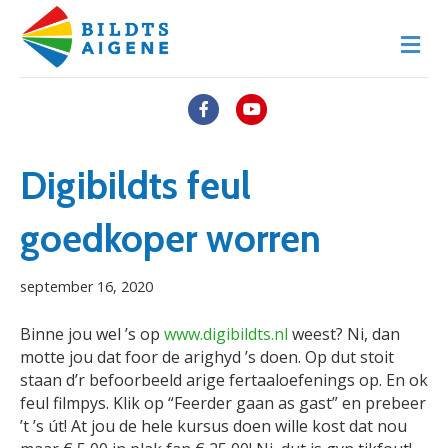
M
e
n
u
F
Y
a
o
c
u
Digibildts feul
e
t
goedkoper worren
b
u
o
b
september 16, 2020
o
e
k
Binne jou wel ’s op
www.digibildts.nl
weest? Ni, dan
motte jou dat foor de arighyd ’s doen. Op dut stoit
staan d’r befoorbeeld arige fertaaloefenings op. En ok
feul filmpys. Klik op “Feerder gaan as gast” en prebeer
’t ’s út! At jou de hele kursus doen wille kost dat nou