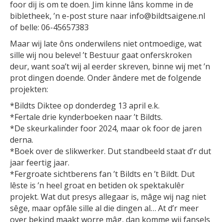
foor dij is om te doen. Jim kinne lâns komme in de
bibletheek, ’n e-post sture naar info@bildtsaigene.nl
of belle: 06-45657383
Maar wij late ôns onderwilens niet ontmoedige, wat
sille wij nou beleve! ’t Bestuur gaat onferskroken
deur, want soa’t wij al eerder skreven, binne wij met ’n
prot dingen doende. Onder ândere met de folgende
projekten:
*Bildts Diktee op donderdeg 13 april e.k.
*Fertale drie kynderboeken naar ’t Bildts.
*De skeurkalinder foor 2024, maar ok foor de jaren
derna.
*Boek over de slikwerker. Dut standbeeld staat d’r dut
jaar feertig jaar.
*Fergroate sichtberens fan ’t Bildts en ’t Bildt. Dut
lêste is ’n heel groat en betiden ok spektakulêr
projekt. Wat dut presys allegaar is, mâge wij nag niet
sêge, maar opfâle sille al die dingen al… At d’r meer
over bekind maakt worre mâg, dan komme wij fansels