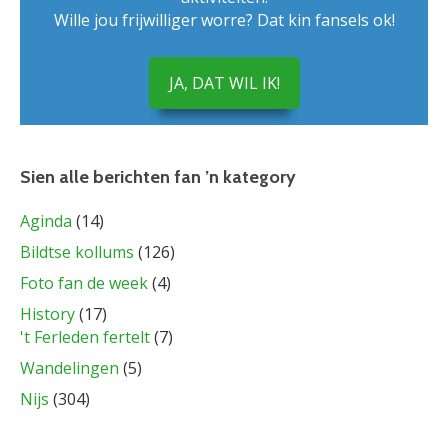
Wille jou frijwilliger worre? Dat kin fansels ok!
JA, DAT WIL IK!
Sien alle berichten fan ’n kategory
Aginda
(14)
Bildtse kollums
(126)
Foto fan de week
(4)
History
(17)
't Ferleden fertelt
(7)
Wandelingen
(5)
Nijs
(304)