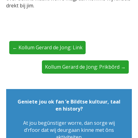
drekt bij jim.
← Kollum Gerard de Jong: Link
Kollum Gerard de Jong: Prikbôrd →
Geniete jou ok fan ’e Bildtse kultuur, taal
en history?
At jou begûnstiger worre, dan sorge wij
d’rfoor dat wij deurgaan kinne met ôns
aktiviteiten.