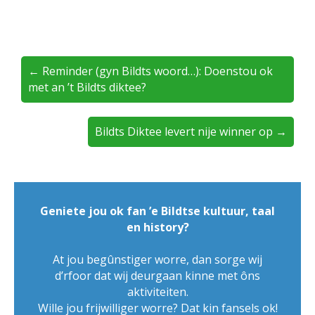
← Reminder (gyn Bildts woord…): Doenstou ok
met an ’t Bildts diktee?
Bildts Diktee levert nije winner op →
Geniete jou ok fan ’e Bildtse kultuur, taal
en history?
At jou begûnstiger worre, dan sorge wij
d’rfoor dat wij deurgaan kinne met ôns
aktiviteiten.
Wille jou frijwilliger worre? Dat kin fansels ok!