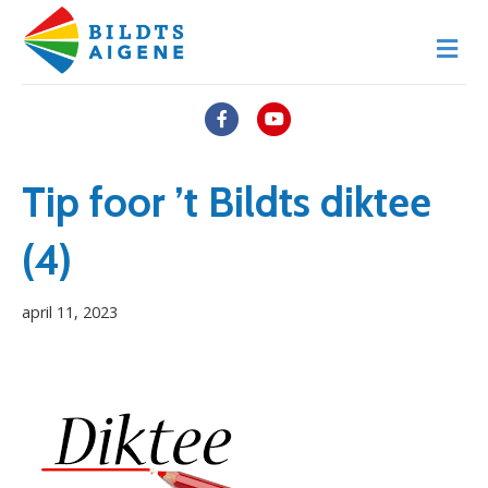
M
e
n
u
F
Y
a
o
c
u
Tip foor ’t Bildts diktee
e
t
(4)
b
u
o
b
april 11, 2023
o
e
k