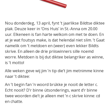
Nou donderdeg, 13 april, fynt ’t jaarlikse Bildtse diktee
plak. Deuze keer in ‘Ons Huis’ in St.-Anna om 20.00
uur. Elkeneen is fan harte welkom om met te doen. En
at je wat foutsys make, is dat helendal niet slim. ’t Gaat
namelik om ’t metdoen en (weer) even lekker Bildts
skrive. En alleen de drie priiswinners sille noemd
worre. Metdoen is bij dut diktee belangriker as winne,
is ’t motto!
Alle weken geve wij jim ’n tip die’t jim metnimme kinne
naar ’t diktee:
An ’t begin fan ’n woord brúkke je nooit de letter c.
Echt nooit? D’r binne útsonderings, want d’r binne
twee woorden die’t je alleen met ’n c skrive kinne: cd
en chatte.