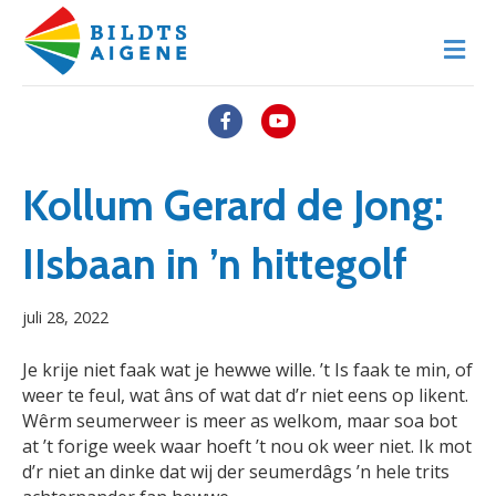
M
e
n
u
F
Y
a
o
c
u
Kollum Gerard de Jong:
e
t
IIsbaan in ’n hittegolf
b
u
o
b
juli 28, 2022
o
e
k
Je krije niet faak wat je hewwe wille. ’t Is faak te min, of
weer te feul, wat âns of wat dat d’r niet eens op likent.
Wêrm seumerweer is meer as welkom, maar soa bot
at ’t forige week waar hoeft ’t nou ok weer niet. Ik mot
d’r niet an dinke dat wij der seumerdâgs ’n hele trits