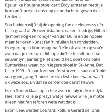
figuurlike houtene stoel der’t Eddy achteran reedrije
kon om ’t projekt dos nag de andacht te geven die’t ’t
ferdient.
Soa hadden wij ’t bij de opening fan de eksposisy dêr
bij ’n graad of 26 over iisbanen, naken reedrije, Hilbert
‘je moet nog een rondje!’ van der Duim en de nobele
maar ferloren kûnst fan ’t infullen fan rôndetiden,
froeger, op ’n krantepagina. ’t Kin ok alleen op soa’n
aven dat je een tun ’t liif lope die’t je fertelt hoe’t se
seuventyn jaar lang Piet speuld het, doe’t ôns pake
Sunterklaas waar, op ’n legere skoal in St.-Anne. Dat
hij in 1999 – ’t jaar foor syn ferstorven – saai dat ’t niet
soa goed gong, ’t meskien syn leste keer waar; wat ’t
ok weze sou. En dat se derom doe dânst hewwe.
Iis en Sunterklaas op ’n hite aven in july in Gorredyk.
Heel soms krije je presys wat je hewwe wille. Je motte
alleen niet fan teforen wete wat dat is.
Bron: Leeuwarder Courant, kollum Gerard de Jong,