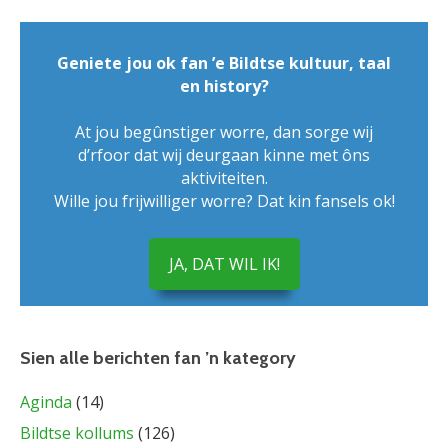
Geniete jou ok fan ’e Bildtse kultuur, taal
en history?
At jou begûnstiger worre, dan sorge wij
d’rfoor dat wij deurgaan kinne met ôns
aktiviteiten.
Wille jou frijwilliger worre? Dat kin fansels ok!
JA, DAT WIL IK!
Sien alle berichten fan ’n kategory
Aginda
(14)
Bildtse kollums
(126)