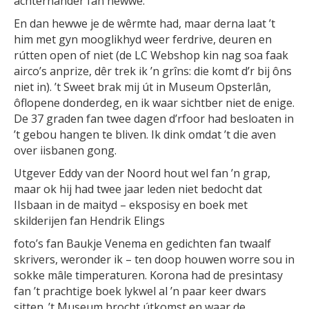
achternander fan hewwe.
En dan hewwe je de wêrmte had, maar derna laat ’t
him met gyn mooglikhyd weer ferdrive, deuren en
rútten open of niet (de LC Webshop kin nag soa faak
airco’s anprize, dêr trek ik ’n grîns: die komt d’r bij ôns
niet in). ’t Sweet brak mij út in Museum Opsterlân,
ôflopene donderdeg, en ik waar sichtber niet de enige.
De 37 graden fan twee dagen d’rfoor had besloaten in
’t gebou hangen te bliven. Ik dink omdat ’t die aven
over iisbanen gong.
Utgever Eddy van der Noord hout wel fan ’n grap,
maar ok hij had twee jaar leden niet bedocht dat
IIsbaan in de maityd – eksposisy en boek met
skilderijen fan Hendrik Elings
foto’s fan Baukje Venema en gedichten fan twaalf
skrivers, weronder ik – ten doop houwen worre sou in
sokke mâle timperaturen. Korona had de presintasy
fan ’t prachtige boek lykwel al ’n paar keer dwars
sitten. ’t Museum brocht útkomst en waar de