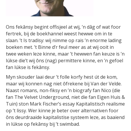
Ons fekânsy begint offisjeel at wij, ’n dâg of wat foor
fertrek, bij de boekhannel weest hewwe om in te
slaan. ’t Is tradisy: wij nimme op rais ’n enorme lading
boeken met. ’t Binne d’r feul meer as at wij ooit in
twee weken leze kinne, maar ’t hewwen fan keuze is ’n
lúkse die’t wij ôns (nag) permittere kinne, en ’n gefoel
fan lúkse is fekânsy.
Myn skouder laai deur ’t folle korfy hest út de kom,
maar wij konnen nag niet ôfrekene bij Van der Velde.
Naast romans, non-fiksy en ’n biografy fan Nico (die
fan The Velvet Underground, niet die fan Eigen Huis &
Tuin) ston Mark Fischer’s essay Kapitalistisch realisme
op ’t lissy. Wer kinne je beter over alternativen foor
ôns deurdraaide kapitalistise systeem leze, as baaiend
in lúkse op fekânsy bij ’t swimbad.