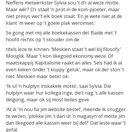
Neffens metwerkster Sylvia sou ’t d’r al weze motte.
Maar wêr? D’r staat ’n prot in de kom-pjoeter, maar
niet presys wer’t elk boek staat. ‘En je wete niet at de
klant ’m weer op ’t goeie plak weromset.’
Se gong met mij alle boekekassen del. Baide met ’t
hoofd rechts op ’t skouder om de
titels leze te kinnen. ‘Meskien staat ’t wel bij filosofy.’
Mooglik. Maar ’t kon likegoed ekonomy weze. Of
maatskappij. Kapitalisme raakt an alles. Sels had ik al
even keken ônder ’t koppy ‘geluk’, maar ok der ston ’t
niet. Meskien maar beter ok.
‘Ik sil ’n hulplyn inskakele motte’, saai Sylvia. Die
hulplyn waar hur kollega Inge, die’t nag ’s alle kassen
delgong, maar ok sij most belies geve.
‘At ik ’m nou fia jim website bestel’, meende ik snugger
te wezen, ‘plokke jim ’t dan út ’n magasyn of motte jim
dan likegoed alle kassen weer bij del?’ Dat leste waar ’t
gefal.