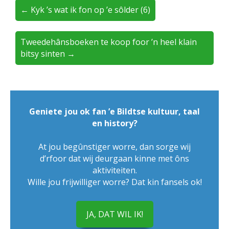
← Kyk ’s wat ik fon op ’e sôlder (6)
Tweedehânsboeken te koop foor ’n heel klain
bitsy sinten →
Geniete jou ok fan ’e Bildtse kultuur, taal
en history?
At jou begûnstiger worre, dan sorge wij
d’rfoor dat wij deurgaan kinne met ôns
aktiviteiten.
Wille jou frijwilliger worre? Dat kin fansels ok!
JA, DAT WIL IK!