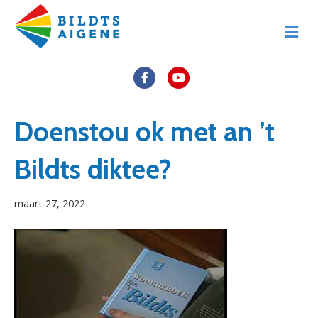
M
e
n
u
F
Y
a
o
c
u
Doenstou ok met an ’t
e
t
Bildts diktee?
b
u
o
b
maart 27, 2022
o
e
k