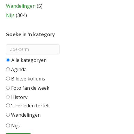
Wandelingen
(5)
Nijs
(304)
Soeke in ’n kategory
Alle categorieën
Aginda
Bildtse kollums
Foto fan de week
History
't Ferleden fertelt
Wandelingen
Nijs