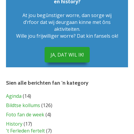
en history?
At jou begûnstiger worre, dan sorge wij
d’rfoor dat wij deurgaan kinne met ôns
aktiviteiten.
Wille jou frijwilliger worre? Dat kin fansels ok!
JA, DAT WIL IK!
Sien alle berichten fan ’n kategory
Aginda
(14)
Bildtse kollums
(126)
Foto fan de week
(4)
History
(17)
't Ferleden fertelt
(7)