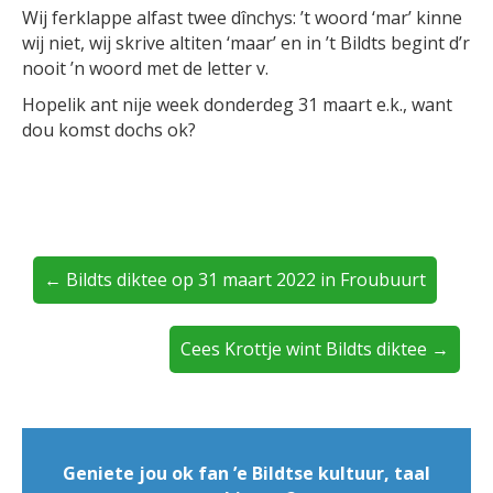
Wij ferklappe alfast twee dînchys: ’t woord ‘mar’ kinne
wij niet, wij skrive altiten ‘maar’ en in ’t Bildts begint d’r
nooit ’n woord met de letter v.
Hopelik ant nije week donderdeg 31 maart e.k., want
dou komst dochs ok?
← Bildts diktee op 31 maart 2022 in Froubuurt
Cees Krottje wint Bildts diktee →
Geniete jou ok fan ’e Bildtse kultuur, taal