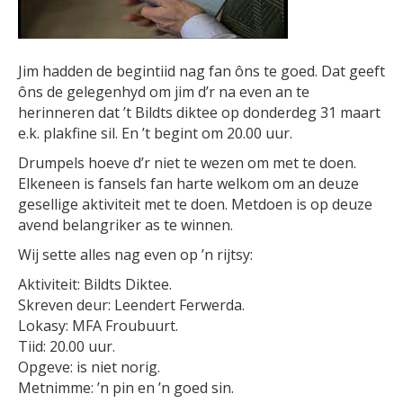
Jim hadden de begintiid nag fan ôns te goed. Dat geeft
ôns de gelegenhyd om jim d’r na even an te
herinneren dat ’t Bildts diktee op donderdeg 31 maart
e.k. plakfine sil. En ’t begint om 20.00 uur.
Drumpels hoeve d’r niet te wezen om met te doen.
Elkeneen is fansels fan harte welkom om an deuze
gesellige aktiviteit met te doen. Metdoen is op deuze
avend belangriker as te winnen.
Wij sette alles nag even op ’n rijtsy:
Aktiviteit: Bildts Diktee.
Skreven deur: Leendert Ferwerda.
Lokasy: MFA Froubuurt.
Tiid: 20.00 uur.
Opgeve: is niet norig.
Metnimme: ’n pin en ’n goed sin.