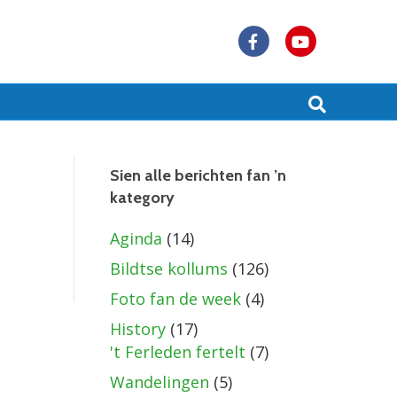
F
Y
a
o
c
u
e
t
b
u
Sien alle berichten fan ’n
kategory
o
b
o
e
Aginda
(14)
k
Bildtse kollums
(126)
Foto fan de week
(4)
History
(17)
't Ferleden fertelt
(7)
Wandelingen
(5)