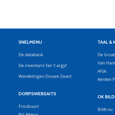
SNELMENU
TAAL &
De databank
De Groate
Van Hare
De inventaris fan ’t argyf
Afûk
Wandelingen Douwe Zwart
Aerden P
DORPSWEBSAITS
OK BIL
Froubuurt
Bildt.nu
Nij Altena