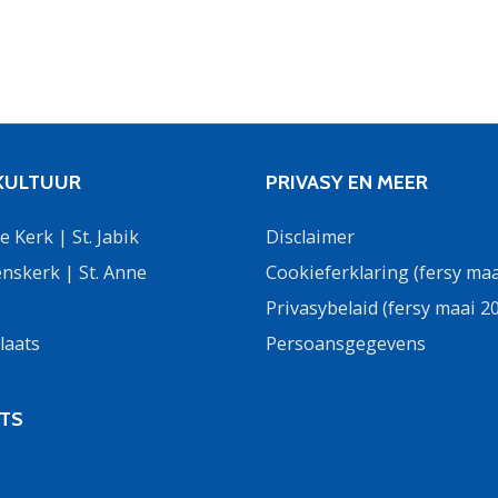
 KULTUUR
PRIVASY EN MEER
 Kerk | St. Jabik
Disclaimer
nskerk | St. Anne
Cookieferklaring (fersy maa
Privasybelaid (fersy maai 2
laats
Persoansgegevens
DTS