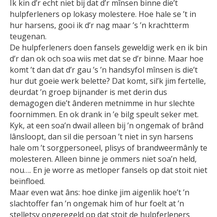
Ik kin d’r echt niet bij dat d’r mînsen binne die’t
hulpferleners op lokasy molestere. Hoe hale se ’t in
hur harsens, gooi ik d’r nag maar ’s ’n krachtterm
teugenan.
De hulpferleners doen fansels geweldig werk en ik bin
d’r dan ok och soa wiis met dat se d’r binne. Maar hoe
komt ’t dan dat d’r gau ’s ’n handsyfol mînsen is die’t
hur dut goeie werk belette? Dat komt, sil’k jim fertelle,
deurdat ’n groep bijnander is met derin dus
demagogen die’t ânderen metnimme in hur slechte
foornimmen. En ok drank in ’e bilg speult seker met.
Kyk, at een soa’n dwail alleen bij ’n ongemak of brând
lânsloopt, dan sil die persoan ’t niet in syn harsens
hale om ’t sorgpersoneel, plisys of brandweermânly te
molesteren. Alleen binne je ommers niet soa’n held,
nou…. En je worre as metloper fansels op dat stoit niet
beïnfloed.
Maar even wat âns: hoe dinke jim aigenlik hoe’t ’n
slachtoffer fan ’n ongemak him of hur foelt at ’n
stelletsy ongeregeld op dat stoit de hulpferleners