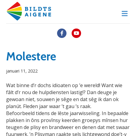
M
e
n
u
F
Y
a
o
c
u
Molestere
e
t
januari 11, 2022
b
u
o
b
Wat binne d’r dochs idioaten op ’e wereld! Want wie
o
e
fâlt d’r nou de hulpdiensten lastig!? Dan deuge je
gewoan niet, souwen je sêge en dat sêg ik dan ok
k
planút. Fleden jaar waar ’t gau ’s raak.
Befoorbeeld tidens de lêste jaarwisseling. In bepaalde
plakken in ôns provînsy keerden groepys mînsen hur
teugen de plisy en brandweer en denen dat met swaar
fuurwerk. ’n Plisyman raakte sels lichtgewond doe’t-y