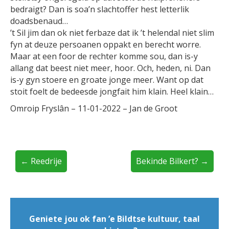
bedraigt? Dan is soa’n slachtoffer hest letterlik
doadsbenaud…
’t Sil jim dan ok niet ferbaze dat ik ’t helendal niet slim
fyn at deuze persoanen oppakt en berecht worre.
Maar at een foor de rechter komme sou, dan is-y
allang dat beest niet meer, hoor. Och, heden, ni. Dan
is-y gyn stoere en groate jonge meer. Want op dat
stoit foelt de bedeesde jongfait him klain. Heel klain…
Omroip Fryslân – 11-01-2022 – Jan de Groot
← Reedrije
Bekinde Bilkert? →
Geniete jou ok fan ’e Bildtse kultuur, taal