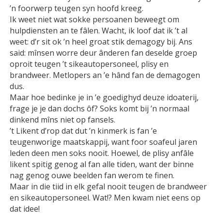
’n foorwerp teugen syn hoofd kreeg.
Ik weet niet wat sokke persoanen beweegt om
hulpdiensten an te fâlen. Wacht, ik loof dat ik ’t al
weet: d’r sit ok ’n heel groat stik demagogy bij. Ans
said: mînsen worre deur ânderen fan deselde groep
oproit teugen ’t sikeautopersoneel, plisy en
brandweer. Metlopers an ’e hând fan de demagogen
dus.
Maar hoe bedinke je in ’e goedighyd deuze idoaterij,
frage je je dan dochs ôf? Soks komt bij ’n normaal
dinkend mîns niet op fansels.
’t Likent d’rop dat dut ’n kinmerk is fan ’e
teugenworige maatskappij, want foor soafeul jaren
leden deen men soks nooit. Hoewel, de plisy anfâle
likent spitig genog al fan alle tiden, want der binne
nag genog ouwe beelden fan werom te finen.
Maar in die tiid in elk gefal nooit teugen de brandweer
en sikeautopersoneel. Wat!? Men kwam niet eens op
dat idee!