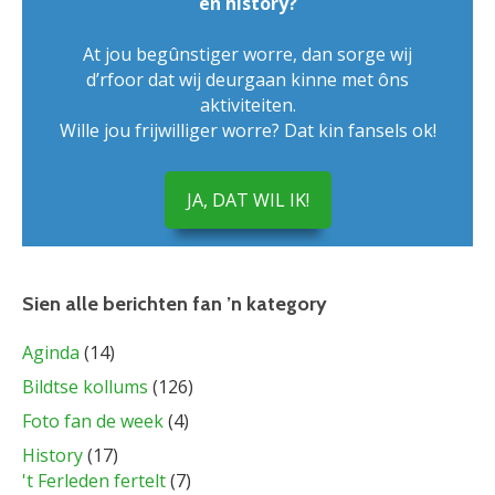
en history?
At jou begûnstiger worre, dan sorge wij
d’rfoor dat wij deurgaan kinne met ôns
aktiviteiten.
Wille jou frijwilliger worre? Dat kin fansels ok!
JA, DAT WIL IK!
Sien alle berichten fan ’n kategory
Aginda
(14)
Bildtse kollums
(126)
Foto fan de week
(4)
History
(17)
't Ferleden fertelt
(7)