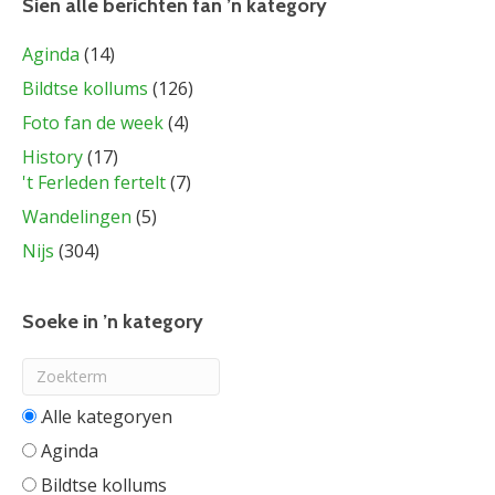
Sien alle berichten fan ’n kategory
Aginda
(14)
Bildtse kollums
(126)
Foto fan de week
(4)
History
(17)
't Ferleden fertelt
(7)
Wandelingen
(5)
Nijs
(304)
Soeke in ’n kategory
Alle categorieën
Aginda
Bildtse kollums