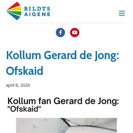
M
e
n
u
F
Y
a
o
c
u
Kollum Gerard de Jong:
e
t
Ofskaid
b
u
o
b
april 8, 2026
o
e
k