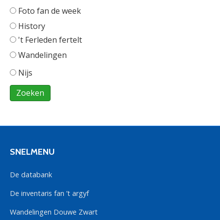
Foto fan de week
History
't Ferleden fertelt
Wandelingen
Nijs
SNELMENU
De databank
De inventaris fan ’t argyf
Wandelingen Douwe Zwart