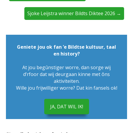
Sjoke Leijstra winner Bildts Diktee 2026 →
Geniete jou ok fan ’e Bildtse kultuur, taal
en history?
At jou begûnstiger worre, dan sorge wij
d’rfoor dat wij deurgaan kinne met ôns
aktiviteiten.
Wille jou frijwilliger worre? Dat kin fansels ok!
JA, DAT WIL IK!