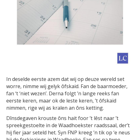
In deselde eerste azem dat wij op deuze wereld set
worre, nimme wij gelyk ôfskaid. Fan de baarmoeder,
fan ‘t ‘niet wezen’. Derna folgt ’n lange reeks fan
eerste keren, maar ok de leste keren, ’t ôfskaid
nimmen, rige wij as kralen an ôns ketting.
Dînsdegaven krouste ôns hait foor ’t lêst naar ’t
spreekgestoelte in de Waadhoekster raadssaal, der’t
hij fier jaar seteld het. Syn FNP kreeg ’n tik op ‘e neus
bij de ferkiezings in Waadhoeke. Fan ses na twee