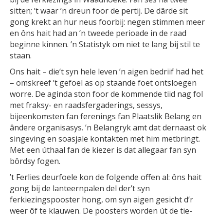
sitten; ’t waar ’n dreun foor de pertij. De dârde sit
gong krekt an hur neus foorbij: negen stimmen meer
en ôns hait had an ’n tweede perioade in de raad
beginne kinnen. ’n Statistyk om niet te lang bij stil te
staan.
Ons hait – die’t syn hele leven ’n aigen bedriif had het
– omskreef ’t gefoel as op staande foet ontsloegen
worre. De aginda ston foor de kommende tiid nag fol
met fraksy- en raadsfergaderings, sessys,
bijeenkomsten fan ferenings fan Plaatslik Belang en
ândere organisasys. ’n Belangryk amt dat dernaast ok
singeving en soasjale kontakten met him metbringt.
Met een úthaal fan de kiezer is dat allegaar fan syn
bôrdsy fogen.
’t Ferlies deurfoele kon de folgende offen al: ôns hait
gong bij de lanteernpalen del der’t syn
ferkiezingspooster hong, om syn aigen gesicht d’r
weer ôf te klauwen. De poosters worden út de tie-