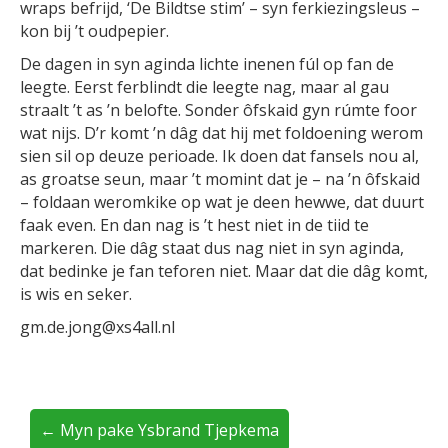
wraps befrijd, ‘De Bildtse stim’ – syn ferkiezingsleus –
kon bij ’t oudpepier.
De dagen in syn aginda lichte inenen fúl op fan de
leegte. Eerst ferblindt die leegte nag, maar al gau
straalt ’t as ’n belofte. Sonder ôfskaid gyn rúmte foor
wat nijs. D’r komt ’n dâg dat hij met foldoening werom
sien sil op deuze perioade. Ik doen dat fansels nou al,
as groatse seun, maar ’t momint dat je – na ’n ôfskaid
– foldaan weromkike op wat je deen hewwe, dat duurt
faak even. En dan nag is ’t hest niet in de tiid te
markeren. Die dâg staat dus nag niet in syn aginda,
dat bedinke je fan teforen niet. Maar dat die dâg komt,
is wis en seker.
gm.de.jong@xs4all.nl
← Myn pake Ysbrand Tjepkema