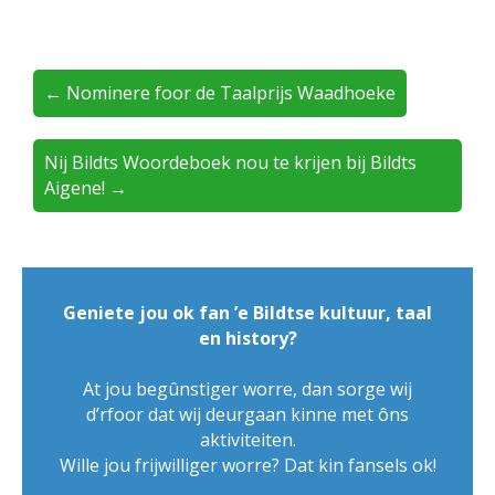
← Nominere foor de Taalprijs Waadhoeke
Nij Bildts Woordeboek nou te krijen bij Bildts
Aigene! →
Geniete jou ok fan ’e Bildtse kultuur, taal
en history?
At jou begûnstiger worre, dan sorge wij
d’rfoor dat wij deurgaan kinne met ôns
aktiviteiten.
Wille jou frijwilliger worre? Dat kin fansels ok!