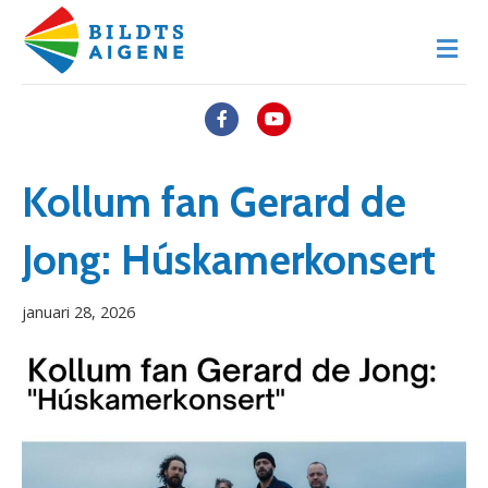
M
e
n
u
F
Y
a
o
c
u
Kollum fan Gerard de
e
t
Jong: Húskamerkonsert
b
u
o
b
januari 28, 2026
o
e
k