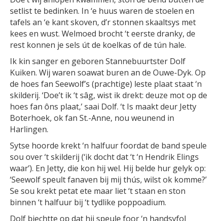
setlist te bedinken. In ‘e huus waren de stoelen en
tafels an ‘e kant skoven, d’r stonnen skaaltsys met
kees en wust. Welmoed brocht ‘t eerste dranky, de
rest konnen je sels út de koelkas of de tún hale.
Ik kin sanger en geboren Stannebuurtster Dolf
Kuiken. Wij waren soawat buren an de Ouwe-Dyk. Op
de hoes fan Seewolf’s (prachtige) leste plaat staat ‘n
skilderij. ‘Doe’t ik ‘t sâg, wist ik drekt: deuze mot op de
hoes fan ôns plaat,’ saai Dolf. ‘t Is maakt deur Jetty
Boterhoek, ok fan St.-Anne, nou weunend in
Harlingen.
Sytse hoorde krekt ‘n halfuur foordat de band speule
sou over ‘t skilderij (‘ik docht dat ‘t ‘n Hendrik Elings
waar’). En Jetty, die kon hij wel. Hij belde hur gelyk op:
‘Seewolf speult fanaven bij mij thús, wilst ok komme?’
Se sou krekt petat ete maar liet ‘t staan en ston
binnen ‘t halfuur bij ‘t tydlike poppoadium.
Dolf biechtte op dat hij speule foor ‘n handsyfol