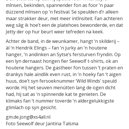
mînsen, bekinden, spannender fon as foor ‘n paar
dúzzend mînsen op ‘n festival. Se speulden d’r alleen
maar strakker deur, met meer intînsiteit. Fan achteren
weg sâg ik hoe’t een de platehoes bewonderde, en dat
Jetty der op hur beurt weer tefreden na keek.
Achter de band, in de weunkamer, hangt ‘n skilderij –
àl ‘n Hendrik Elings – fan ‘n jurky an ‘n houtene
hanger, ‘n andinken an Sytse’s fersturven fryndin. Op
een lyn dernaast hongen fier Seewolf t-shirts, ok an
houtene hangers. De gastheer fon tussen ‘t praten en
drankys hale aindlik even rust, in ‘n hoeky fan ‘t aigen
huus, doe’t syn fersoeknummer ‘Wild Winds’ speuld
worde. Hij het seuven menútten lang de ogen dicht
had, hij sat as ‘n spinnende kat te genieten. De
klimaks fan ‘t nummer toverde ‘n aldergelukkigste
glimlach op syn gesicht.
gm.de.jong@xs4all.nl
Foto Seewolf deur Jantina Talsma