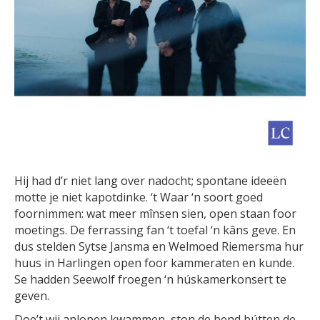
Hij had d’r niet lang over nadocht; spontane ideeën
motte je niet kapotdinke. ‘t Waar ‘n soort goed
foornimmen: wat meer mînsen sien, open staan foor
moetings. De ferrassing fan ‘t toefal ‘n kâns geve. En
dus stelden Sytse Jansma en Welmoed Riemersma hur
huus in Harlingen open foor kammeraten en kunde.
Se hadden Seewolf froegen ‘n húskamerkonsert te
geven.
Doe’t wij anlopen kwammen, ston de bend bútten de