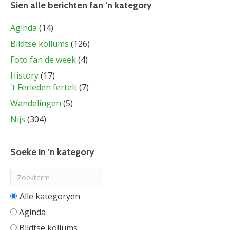
Sien alle berichten fan ’n kategory
Aginda
(14)
Bildtse kollums
(126)
Foto fan de week
(4)
History
(17)
't Ferleden fertelt
(7)
Wandelingen
(5)
Nijs
(304)
Soeke in ’n kategory
Alle categorieën
Aginda
Bildtse kollums