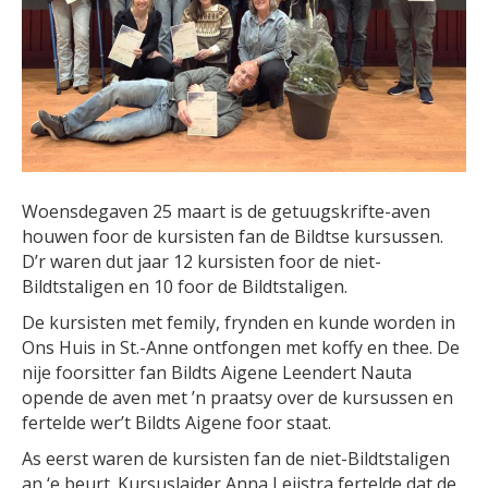
Woensdegaven 25 maart is de getuugskrifte-aven
houwen foor de kursisten fan de Bildtse kursussen.
D’r waren dut jaar 12 kursisten foor de niet-
Bildtstaligen en 10 foor de Bildtstaligen.
De kursisten met femily, frynden en kunde worden in
Ons Huis in St.-Anne ontfongen met koffy en thee. De
nije foorsitter fan Bildts Aigene Leendert Nauta
opende de aven met ’n praatsy over de kursussen en
fertelde wer’t Bildts Aigene foor staat.
As eerst waren de kursisten fan de niet-Bildtstaligen
an ‘e beurt. Kursuslaider Anna Leijstra fertelde dat de