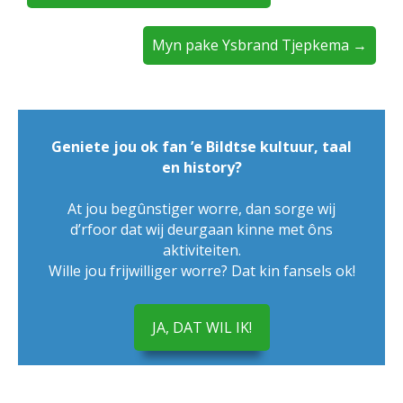
Myn pake Ysbrand Tjepkema →
Geniete jou ok fan ’e Bildtse kultuur, taal
en history?
At jou begûnstiger worre, dan sorge wij
d’rfoor dat wij deurgaan kinne met ôns
aktiviteiten.
Wille jou frijwilliger worre? Dat kin fansels ok!
JA, DAT WIL IK!