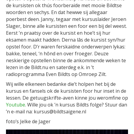
de kursisten ok thús foorberaide met mooie Bildtse
woorden en sechys. En dat hewwe sij allegaar
poerbest deen. Janny, tegaar met kursuslaider Jeroen
Slager, binne alle kursisten een foor een bij del weest.
Eerst ’n praatsy over de kursist en hoe’t sij hur
eksamen maakt hadden. Derna lâs de kursist syn/hur
opstel foor. D’r waren ferskaidne onderwerpen lykas:
bakke, teneel, ‘n hônd en over froeger. Deuze
neskierige opstellen binne de ankommende weken te
lezen in de Bildt.nu en saterdeg e.k. in ’t
radioprogramma Even Bildts op Omroep Zilt.
Wij wille elkeneen bedanke die’t holpen het bij de
kursus en fansels ok de kursisten foor hur inset in de
lessen. De getuugskrifte-aven kinne jou weromfine op
Youtube
. Wille jou ok ’n kursus Bildts folge? Stuur dan
’n e-mail na: kursus@bildtsaigene.nl
foto’s Jelke de Jager