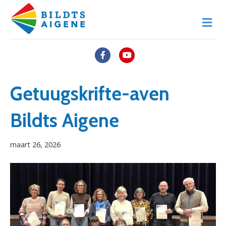
M
e
n
u
F
Y
a
o
c
u
Getuugskrifte-aven
e
t
Bildts Aigene
b
u
o
b
maart 26, 2026
o
e
k