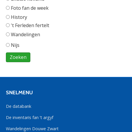
Foto fan de week
History
't Ferleden fertelt
Wandelingen
Nijs
SNELMENU
De databank
De inventaris fan ’t argyf
Wandelingen Douwe Zwart