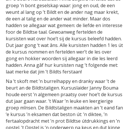
groep ’n bont geselskap waar: jong en oud, de een
weunt al lang op ’t Bildt en de ander nag maar krekt,
de een al talig en de ander wat minder. Maar dos
hadden se allegaar wat gemeen: de liefde en interesse
foor de Bildtse taal. Gewoanweg fertelden de
kursisten wat over hoe’t sij de kursus beleefd hadden.
Dut jaar gong ‘t wat âns. Alle kursisten hadden 1 les út
de kursus nommen en fertelden wer’t de les over
gong en hokker woorden sij allegaar in die les leerd
hadden. Anna gâf hur kursisten nag ’t folgende met:
laat merke dat jim ’t Bildts ferstaan!
Na ’t skoft met ’n burrelhappy en dranky waar ’t de
beurt an de Bildtstaligen. Kursuslaider Janny Bouma
houde eerst ’n algemeen praatsy over hoe’t de kursus
dut jaar gaan waar. ’t Waar ’n leuke en leergierige
groep mînsen. De Bildtstaligen maakten an ’t eand fan
‘e kursus ’n eksamen dat beston út: ’n diktee, ’n
fertaalopdracht met ’n prot Bildtse útdrukkings en ’n
opstel. ’t Opstel is ’n onderwerp na keus en dut kinne