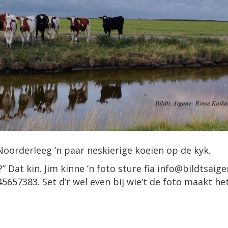
Noorderleeg ’n paar neskierige koeien op de kyk.
” Dat kin. Jim kinne ’n foto sture fia info@bildtsaige
5657383. Set d’r wel even bij wie’t de foto maakt he