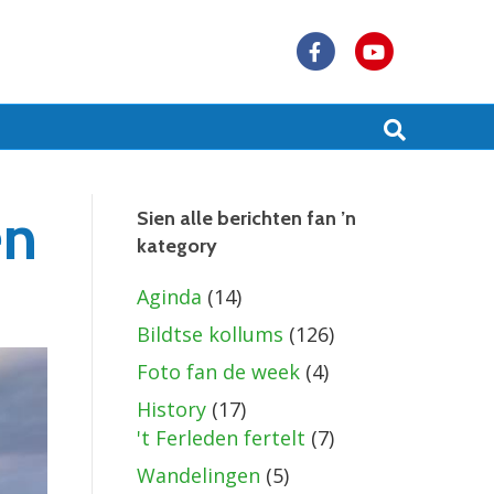
F
Y
a
o
c
u
e
t
b
u
en
Sien alle berichten fan ’n
kategory
o
b
o
e
Aginda
(14)
k
Bildtse kollums
(126)
Foto fan de week
(4)
History
(17)
't Ferleden fertelt
(7)
Wandelingen
(5)