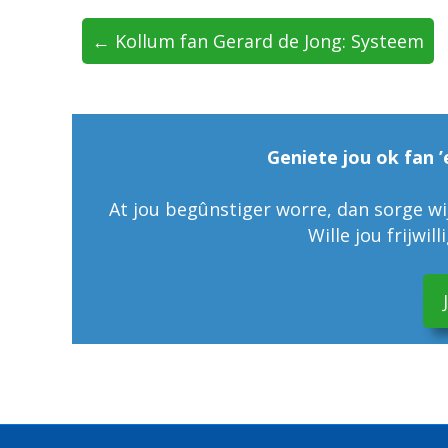
← Kollum fan Gerard de Jong: Systeem
Geniete jou ok fan ’
At jou begûnstiger worre, dan sorge wij
Wille jou frijwil