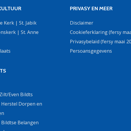
 KULTUUR
PRIVASY EN MEER
 Kerk | St. Jabik
Disclaimer
nskerk | St. Anne
Cookieferklaring (fersy maa
Privasybelaid (fersy maai 2
laats
Persoansgegevens
DTS
ilt/Even Bildts
g Herstel Dorpen en
en
g Bildtse Belangen