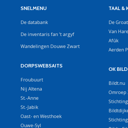
SNELMENU
TAAL &
De databank
De Groate
Van Hare
De inventaris fan ’t argyf
Afûk
Wandelingen Douwe Zwart
Aerden P
DORPSWEBSAITS
OK BIL
Froubuurt
Bildt.nu
Nij Altena
Omroep Z
St.-Anne
Stichtin
St.-Jabik
Bildtdijk
Oast- en Westhoek
Stichtin
Ouwe-Syl