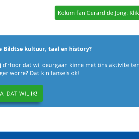
Kolum fan Gerard de Jong: Kli
e Bildtse kultuur, taal en history?
 d’rfoor dat wij deurgaan kinne met ôns aktiviteiten
liger worre? Dat kin fansels ok!
JA, DAT WIL IK!