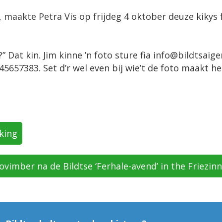
i, maakte Petra Vis op frijdeg 4 oktober deuze kikys 
” Dat kin. Jim kinne ’n foto sture fia info@bildtsaige
45657383. Set d’r wel even bij wie’t de foto maakt he
iking
ovimber na de Bildtse ‘Ferhale-avend’ in the Friezin