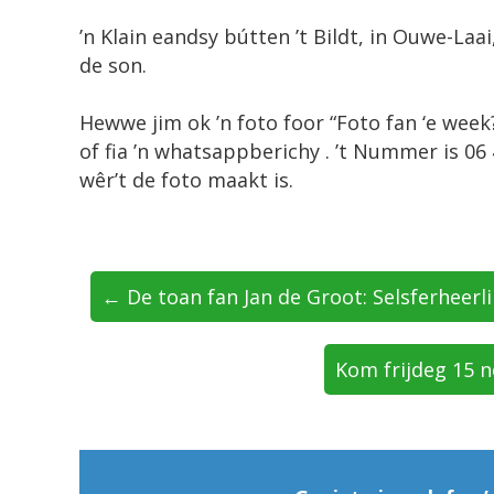
’n Klain eandsy bútten ’t Bildt, in Ouwe-Laa
de son.
Hewwe jim ok ’n foto foor “Foto fan ‘e week?
of fia ’n whatsappberichy . ’t Nummer is 06 
wêr’t de foto maakt is.
← De toan fan Jan de Groot: Selsferheerl
Kom frijdeg 15 n