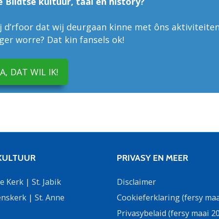
e Bildtse kultuur, taal en history?
 d’rfoor dat wij deurgaan kinne met ôns aktiviteiten
liger worre? Dat kin fansels ok!
JA, DAT WIL IK!
 KULTUUR
PRIVASY EN MEER
 Kerk | St. Jabik
Disclaimer
nskerk | St. Anne
Cookieferklaring (fersy maa
Privasybelaid (fersy maai 2