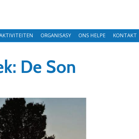
AKTIVITEITEN
ORGANISASY
ONS HELPE
KONTAKT
ek: De Son