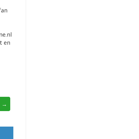
fan
ne.nl
t en
n →