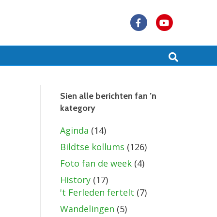
F
Y
a
o
c
u
e
t
b
u
Sien alle berichten fan ’n
kategory
o
b
o
e
Aginda
(14)
k
Bildtse kollums
(126)
Foto fan de week
(4)
History
(17)
't Ferleden fertelt
(7)
Wandelingen
(5)