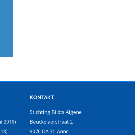
.
KONTAKT
Stichting Bildts Aigene
i 2018)
Beuckelaerstraat 2
018)
9076 DA St.-Anne