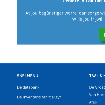
Geniete jou ok fan ’
At jou begûnstiger worre, dan sorge wij
Wille jou frijwil
SNELMENU
TAAL &
De databank
De Groate
Van Hare
De inventaris fan ’t argyf
Afûk