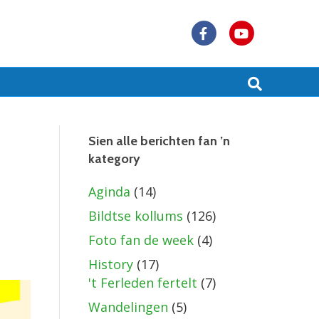
F
Y
a
o
c
u
e
t
b
u
Sien alle berichten fan ’n
kategory
o
b
o
e
Aginda
(14)
k
Bildtse kollums
(126)
Foto fan de week
(4)
History
(17)
't Ferleden fertelt
(7)
Wandelingen
(5)