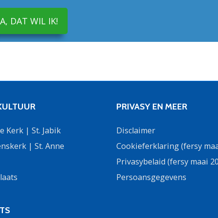
JA, DAT WIL IK!
 KULTUUR
PRIVASY EN MEER
 Kerk | St. Jabik
Disclaimer
nskerk | St. Anne
Cookieferklaring (fersy maa
Privasybelaid (fersy maai 2
laats
Persoansgegevens
DTS