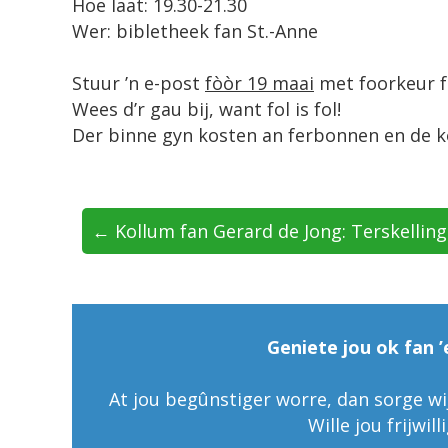
Hoe laat: 19.30-21.30
Wer: bibletheek fan St.-Anne
Stuur ’n e-post
fòòr 19 maai
met foorkeur 
Wees d’r gau bij, want fol is fol!
Der binne gyn kosten an ferbonnen en de ko
← Kollum fan Gerard de Jong: Terskelling
Geniete jou ok fan ’
At jou begûnstiger worre, dan sorge wij
Wille jou frijwil