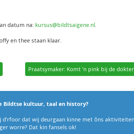
fan datum na:
kursus@bildtsaigene.nl
.
ffy en thee staan klaar.
Praatsymaker: Komt ’n pink bij de dokte
e Bildtse kultuur, taal en history?
 d’rfoor dat wij deurgaan kinne met ôns aktiviteiten
liger worre? Dat kin fansels ok!