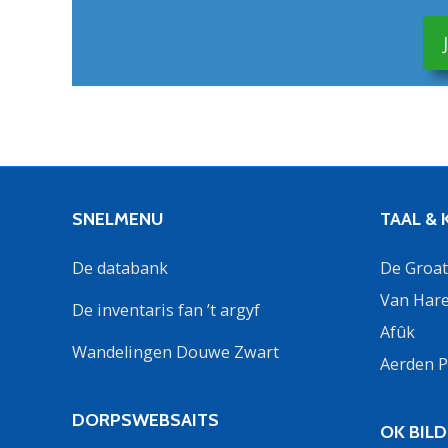
SNELMENU
TAAL &
De databank
De Groate
Van Hare
De inventaris fan ’t argyf
Afûk
Wandelingen Douwe Zwart
Aerden P
DORPSWEBSAITS
OK BIL