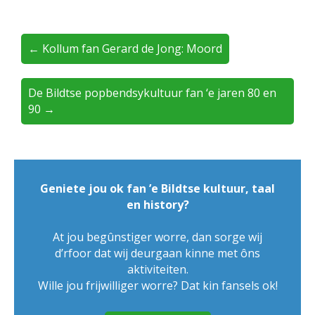
← Kollum fan Gerard de Jong: Moord
De Bildtse popbendsykultuur fan ‘e jaren 80 en
90 →
Geniete jou ok fan ’e Bildtse kultuur, taal
en history?
At jou begûnstiger worre, dan sorge wij
d’rfoor dat wij deurgaan kinne met ôns
aktiviteiten.
Wille jou frijwilliger worre? Dat kin fansels ok!