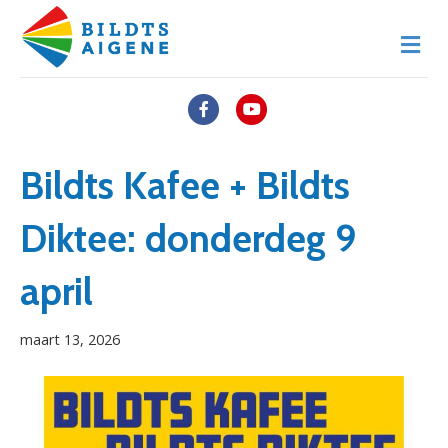
M
e
n
u
F
Y
a
o
c
u
Bildts Kafee + Bildts
e
t
Diktee: donderdeg 9
b
u
o
b
april
o
e
k
maart 13, 2026