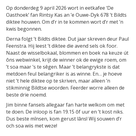
Op donderdeg 9 april 2026 wort in eetkafee ‘De
Oasthoek’ fan Rintsy Kas an ’e Ouwe-Dyk 678 ’t Bildts
diktee houwen. Om d’r in te kommen wort d’r met ’n
kwis begonnen.
Derna folgt ’t Bildts diktee. Dut jaar skreven deur Paul
Feenstra. Hij leest ’t diktee die avend sels ok foor.
Naast de wisselbokaal, blommen en boek na keuze út
ôns webwinkel, krijt de winner ok de ewige roem, om
’t soa maar ’s te sêgen. Maar ’t belangrykste is dat
metdoen feul belangriker is as winne. En… je hoeve
niet ’t hele diktee op te skriven, maar alleen ’n
stikminnig Bildtse woorden. Feerder worre alleen de
beste drie noemd.
Jim binne fansels allegaar fan harte welkom om met
te doen. De inloop is fan 19.15 ôf uur en ’t kost niks.
Dus beste mînsen, kom gerust lâns! Wij souwen d’r
och soa wiis met weze!