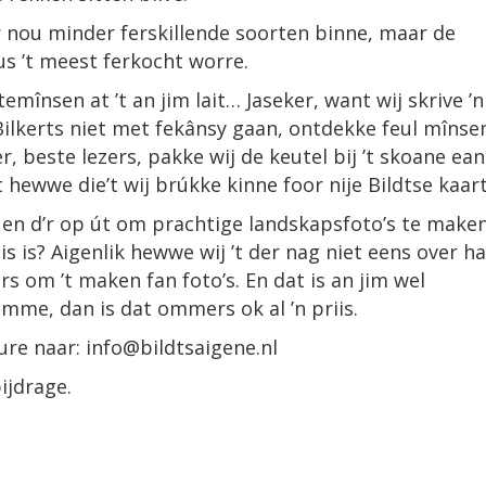
’r nou minder ferskillende soorten binne, maar de
us ’t meest ferkocht worre.
mînsen at ’t an jim lait… Jaseker, want wij skrive ’n
 Bilkerts niet met fekânsy gaan, ontdekke feul mînse
er, beste lezers, pakke wij de keutel bij ’t skoane ean
dt hewwe die’t wij brúkke kinne foor nije Bildtse kaar
en d’r op út om prachtige landskapsfoto’s te maken
is is? Aigenlik hewwe wij ’t der nag niet eens over ha
s om ’t maken fan foto’s. En dat is an jim wel
komme, dan is dat ommers ok al ’n priis.
ture naar: info@bildtsaigene.nl
ijdrage.