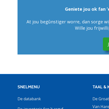
Geniete jou ok fan ’
At jou begûnstiger worre, dan sorge wij
Wille jou frijwil
SNELMENU
TAAL &
De databank
De Groate
Van Hare
De inventaris fan ’t argyf