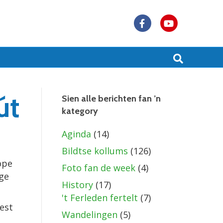
F
Y
a
o
c
u
e
t
b
u
út
Sien alle berichten fan ’n
kategory
o
b
o
e
Aginda
(14)
k
Bildtse kollums
(126)
ope
Foto fan de week
(4)
ige
History
(17)
't Ferleden fertelt
(7)
best
Wandelingen
(5)