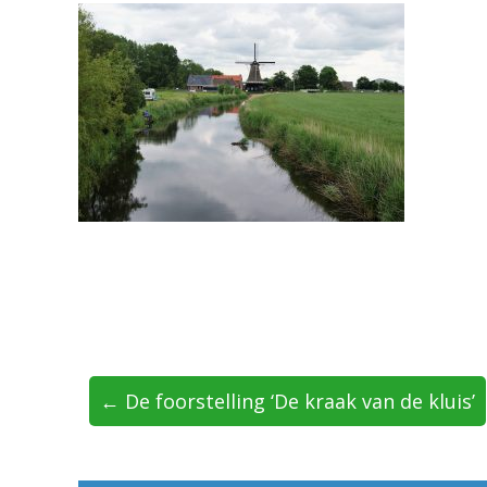
← De foorstelling ‘De kraak van de kluis’