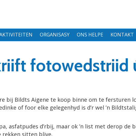
AKTIVITEITEN
ORGANISASY
ONS HELPE
KONTAKT
riift fotowedstriid 
re bij Bildts Aigene te koop binne om te fersturen l
 bedinke of foor elke gelegenhyd is d’r wel ’n Bildtstal
pa, asfatpudes d’rbij, maar ok ’n list met derop de 
 rekken sitten blive.