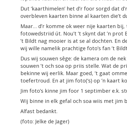
Dut ‘kaarthimelen’ het d’r foor sorgd dat d
overbleven kaarten binne al kaarten die’t d
Maar… d’r komme ok weer nije kaarten bij, te
fotowedstriid út. Nou’t ’t skynt dat ’n prot
’t Bildt nag mooier is at se al dochten. En d
wij wille namelik prachtige foto’s fan ’t Bil
Dus wij souwen sêge: de kamera om de nek 
souwen ’t och soa op priis stelle. Wat de pri
bekinne wij eerlik. Maar goed, ’t gaat ommer
toefertroud. En at jim foto(‘s) op ’n kaart 
Jim foto’s kinne jim foor 1 septimber e.k. s
Wij binne in elk gefal och soa wiis met jim b
Alfast bedankt.
(foto: Jelke de Jager)