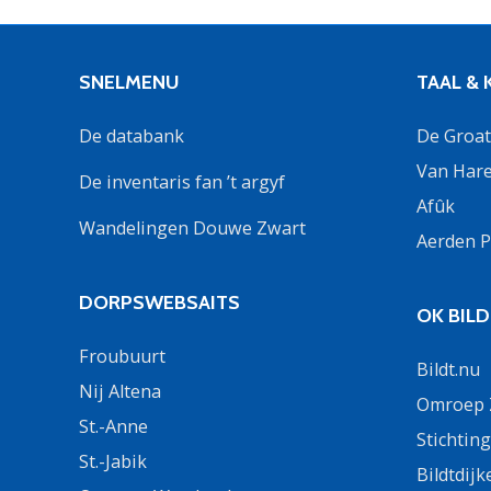
SNELMENU
TAAL &
De databank
De Groate
Van Hare
De inventaris fan ’t argyf
Afûk
Wandelingen Douwe Zwart
Aerden P
DORPSWEBSAITS
OK BIL
Froubuurt
Bildt.nu
Nij Altena
Omroep Z
St.-Anne
Stichtin
St.-Jabik
Bildtdijk