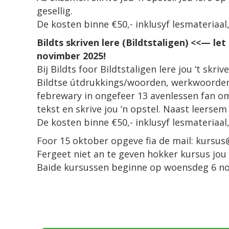
gesellig.
De kosten binne €50,- inklusyf lesmateriaal,
Bildts skriven lere (Bildtstaligen) <<— let
novimber 2025!
Bij Bildts foor Bildtstaligen lere jou ‘t skri
Bildtse útdrukkings/woorden, werkwoorden
febrewary in ongefeer 13 avenlessen fan omtr
tekst en skrive jou ‘n opstel. Naast leersem
De kosten binne €50,- inklusyf lesmateriaal,
Foor 15 oktober opgeve fia de mail: kursus
Fergeet niet an te geven hokker kursus jou
Baide kursussen beginne op woensdeg 6 nov