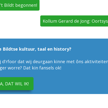
t Bildt begonnen!
Kollum Gerard de Jong: Oortsy
e Bildtse kultuur, taal en history?
 d’rfoor dat wij deurgaan kinne met ôns aktiviteiten
liger worre? Dat kin fansels ok!
JA, DAT WIL IK!