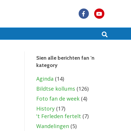
F
Y
a
o
c
u
e
t
b
u
Sien alle berichten fan ’n
kategory
o
b
o
e
Aginda
(14)
k
Bildtse kollums
(126)
Foto fan de week
(4)
History
(17)
't Ferleden fertelt
(7)
Wandelingen
(5)