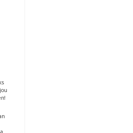
ks
jou
en!
an
oa