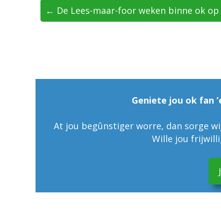
← De Lees-maar-foor weken binne ok op ’
Geniete jou ok fan ’
At jou begûnstiger worre, dan sorge wij
Wille jou frijwil