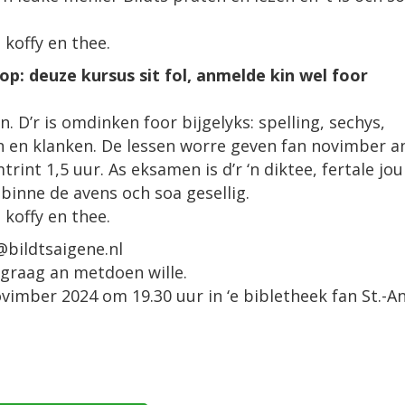
 koffy en thee.
 op: deuze kursus sit fol, anmelde kin wel foor
ven. D’r is omdinken foor bijgelyks: spelling, sechys,
 en klanken. De lessen worre geven fan novimber a
int 1,5 uur. As eksamen is d’r ‘n diktee, fertale jou
 binne de avens och soa gesellig.
 koffy en thee.
@bildtsaigene.nl
 graag an metdoen wille.
imber 2024 om 19.30 uur in ‘e bibletheek fan St.-A