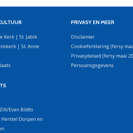
 KULTUUR
PRIVASY EN MEER
 Kerk | St. Jabik
Disclaimer
nskerk | St. Anne
Cookieferklaring (fersy maa
Privasybelaid (fersy maai 2
laats
Persoansgegevens
DTS
ilt/Even Bildts
g Herstel Dorpen en
en