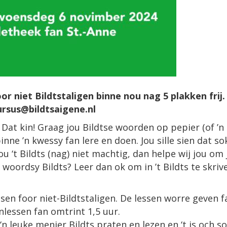
oor niet Bildtstaligen binne nou nag 5 plakken frij.
ursus@bildtsaigene.nl
? Dat kin! Graag jou Bildtse woorden op pepier (of ’n
nne ’n kwessy fan lere en doen. Jou sille sien dat so
ou ‘t Bildts (nag) niet machtig, dan helpe wij jou om 
ig woordsy Bildts? Leer dan ok om in ’t Bildts te skriv
ssen foor niet-Bildtstaligen. De lessen worre geven f
lessen fan omtrint 1,5 uur.
‘n leuke menier Bildts praten en lezen en ‘t is och s