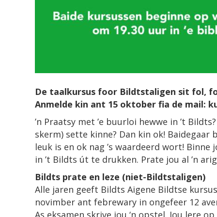
De taalkursus foor Bildtstaligen sit fol, f
Anmelde kin ant 15 oktober fia de mail: k
’n Praatsy met ’e buurloi hewwe in ’t Bildts
skerm) sette kinne? Dan kin ok! Baidegaar bi
leuk is en ok nag ’s waardeerd wort! Binne j
in ’t Bildts út te drukken. Prate jou al ’n ar
Bildts prate en leze (niet-Bildtstaligen)
Alle jaren geeft Bildts Aigene Bildtse kursu
novimber ant febrewary in ongefeer 12 aven
As eksamen skrive jou ‘n opstel. Jou lere op 