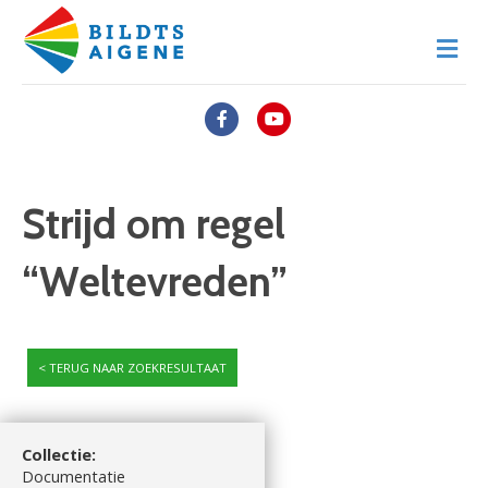
M
Facebook
Youtube
Strijd om regel
“Weltevreden”
TERUG NAAR ZOEKRESULTAAT
Collectie:
Documentatie